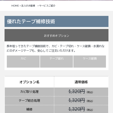
HOME > 法人のお客様 > サービスご紹介
優れたテープ補修技術
おすすめオプション
長年培ってきたテープ補修技術で、カビ・テープ切れ・ケース破損・水濡れな
どのダメージテープも、安心してご注文いただけます。
カビ
テープ破れ
ケース破損
オプション名
通常価格
1,320円
カビ取り処理
（税込）
1,320円
テープ結合処理
（税込）
1,320円
補修
（税込）