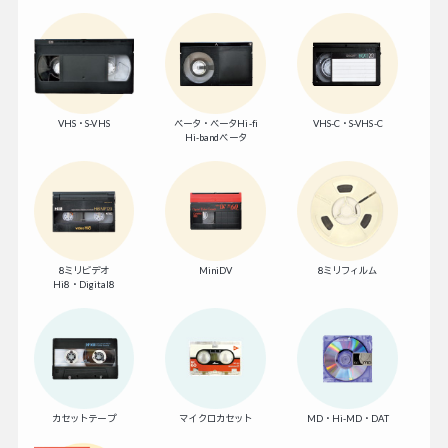
VHS・S-VHS
ベータ・ベータHi-fi
VHS-C・S-VHS-C
Hi-bandベータ
8ミリビデオ
MiniDV
8ミリフィルム
Hi8・Digital8
カセットテープ
マイクロカセット
MD・Hi-MD・DAT