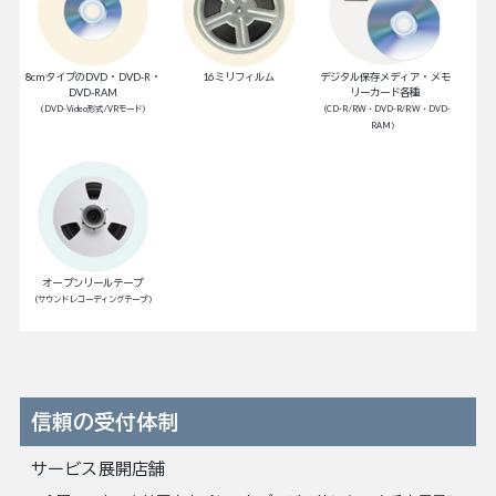
8cmタイプのDVD・DVD-R・
16ミリフィルム
デジタル保存メディア・メモ
DVD-RAM
リーカード各種
（DVD-Video形式/VRモード）
（CD-R/RW・DVD-R/RW・DVD-
RAM）
オープンリールテープ
（サウンドレコーディングテープ）
信頼の受付体制
サービス展開店舗