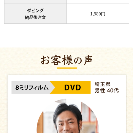
映像タイ
映像の冒頭部分に、黒い背景に白抜
1タイト
ディスクを分
トル
き文字のタイトルを作成し挿入しま
ル： 660
※ヤマダデンキでは取扱っておりません。
ダビング
1,980円
挿入
す。
円
納品後注文
複数の原版ま
つなぎ処理
の映像をつな
※分割ダビングが発生する場合、追加料金が発生しますが
原版はお預か
お客様へのご連絡はいたしません。
不要部分
必要のない箇
映像
カット
原版はお預か
・音声／共通
ダビングを開
ダビング
（例） 頭から
オプシ
追加
開始位置指定
オプション内容
※映像確認
ョン名
料金
同時複製
ダビン
ご注文時に、
フィルムをダビングする際の順番をご指
グ順番
無料
（コピー）
定いただけます。
指定
後日複製
DVD / CD 
録画時間の合計が120分を超える場合、
（コピー）
仕上がりディ
DVDを複数枚にわけてのダビングになり
※オプションのみのご利用OK
ます。