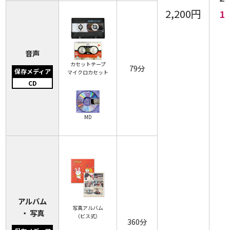
2,200円
1
音声
カセットテープ
79分
保存メディア
マイクロカセット
CD
MD
アルバム
写真アルバム
・ 写真
（ビス式）
360分