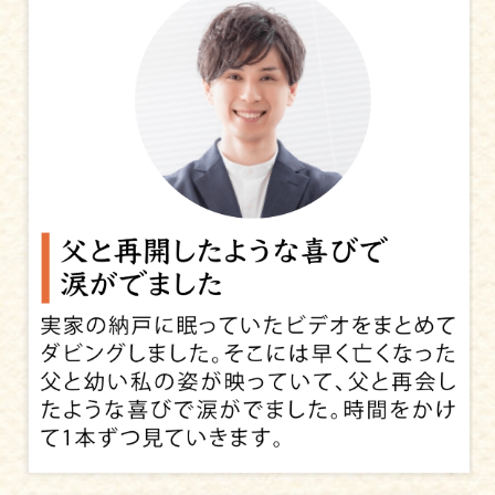
・本DVDはパソコン専用です。
チェックを実施しております。その際、追加でオ
プションが必要と判断された場合お客様に
・インデックスプリントは2Lサイズです。
ご連絡をさせていただき、ご了承後にダビング処
・ダビングと同時に注文の場合、ダビング料金は別途
理を行います。
かかります。
修復オプションをご利用いただけない場合、デジ
・なんでもダビングのDVDからの受付となります。
タル化せずにビデオテープをお返しいたします。
・著作権その他第三者の権利を侵害する映像はお受付
できません。
・※ヤマダデンキでは取扱っておりません。