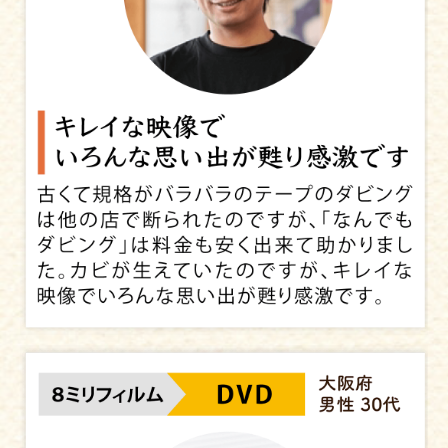
DVD1
分割ダ
※自動でオプション料金がかかりま
枚：
ビング
す。
660円
※1リールを1枚のDVDにご希望の場
合、オプション料金がかかります。
ダビング
840円
できあがったメディアを複製（コピー）
同時注文
同時複
DVD1
いたします。
製
枚：
（コ
※ダビング受付時のみご注文いただ
ダビング
660円
ピー）
1,060円
けます。
通常価格
660円
納品後注文
※分割ダビングが発生する場合、料金がかかりますがお客
様へのご連絡はいたしません。
【注意事項】
・1時間の映像で約30～50コマが時系列に抽出されま
す。コマ数は映像の時間・内容により増減します。
Meiryo UI
※録画時間がビデオテープ類360分、8ミリフィル
・特定の映像を指定し抽出することはできません。
ム120分、音声79分を超える場合、保存メディア
ゴシック体
・静止画像DVDに保存される画像はJPEG形式(35万画
を複数に分けてのダビングとなります。
素程度)です。
※店頭でのご注文後、ダビング工場にて再度原版
明朝体