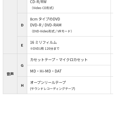
に変換します。
CD-R/RW
観賞用
※画像解像度200dpi ※BGM
（Video CD形式）
DVD変換
無し
8cm タイプのDVD
D
DVD-R / DVD-RAM
複数のアルバムを1枚のDVDに保存
（DVD-Video形式 / VRモード）
します。
まとめて
※上限：3冊計150ページまで
無料
スキャン
16 ミリフィルム
※ダビング料金はアルバム1冊
E
1
※DVD1枚 120分まで
毎にかかります。
カセットテープ・マイクロカセット
G
オプショ
MD・Hi-MD・DAT
オプション内容
追加料金
音声
ン名
オープンリールテープ
H
カビの生えてしまったフィルムは、
(サウンドレコーディングテープ)
1,320円
そのままではダビングすることがで
カビ取り
無料
きません。ダビング前にカビ取りを
行います。
フィルムの補修などを行います。