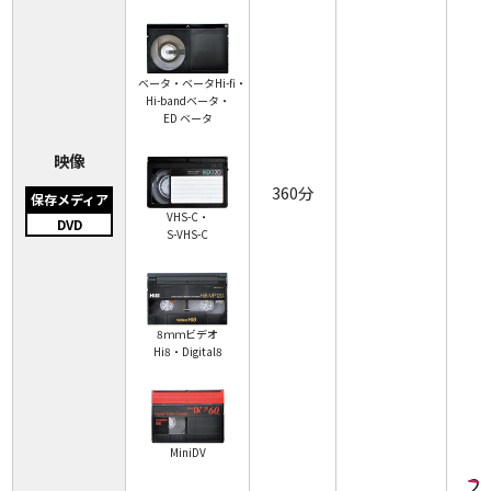
ベータ・ベータHi-fi・
Hi-bandベータ・
ED ベータ
映像
360分
保存メディア
VHS-C・
DVD
S-VHS-C
8ｍｍビデオ
Hi8・Digital8
MiniDV
2