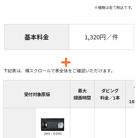
※価格は全て税込です。
基本料金
1,320円／件
下記表は、横スクロールで表全体をご確認いただけます。
最大
ダビング
受付対象原版
録画時間
料金／1本
10
VHS・S-VHS