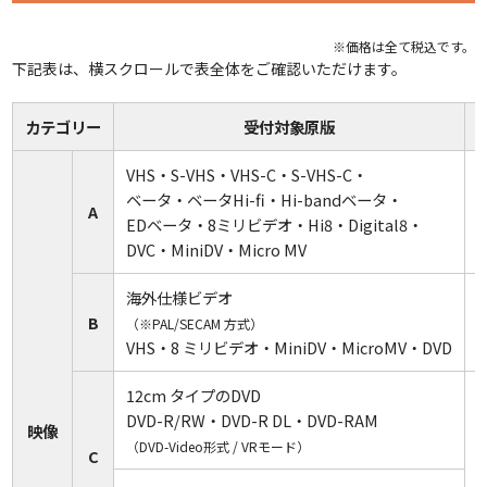
DVD1枚あたり
※価格は全て税込です。
120分まで
～15cm
下記表は、横スクロールで表全体をご確認いただけます。
まとめて
リールの大きさ（号数）に
ダビング
関係なくフィルムの直径により
カテゴリー
受付対象原版
料金が異なります。
～18cm
オプショ
オプション内容
追加料金
※ダビングは現像済みの
ン名
VHS・S-VHS・VHS-C・S-VHS-C・
フィルムに限ります。
ベータ・ベータHi-fi・Hi-bandベータ・
A
アルバムの合計ページ（表紙・裏表
～21cm
EDベータ・8ミリビデオ・Hi8・Digital8・
ページ追
紙含む）が21ページ以上ある場合、
1ペー
DVC・MiniDV・Micro MV
加
21ページ目以降追加料金がかかりま
ジ：90円
す。
海外仕様ビデオ
～27cm
B
（※PAL/SECAM 方式）
リング式、ひも綴じなどの受付対象
VHS・8 ミリビデオ・MiniDV・MicroMV・DVD
その他ア
アルバム以外の製本タイプのスキャ
ルバム
ニングができます。（※当社デザイ
12cm タイプのDVD
スキャン
ンアルバムは追加料金無料）
DVD-R/RW・DVD-R DL・DVD-RAM
映像
1冊：660
（DVD-Video形式 / VRモード）
C
円
パソコンで見られるDVD 画像(JPG)
パソコン