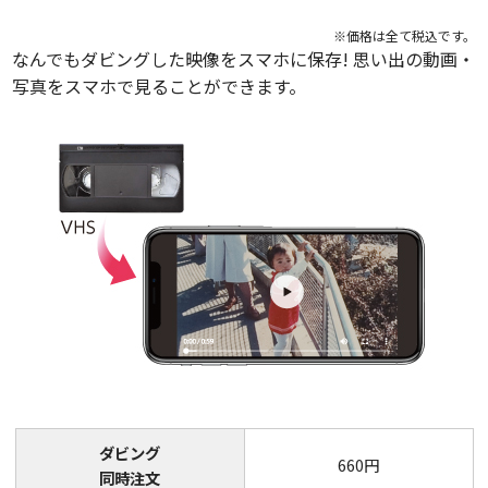
DVDトップメニューに表示されるサ
メニュー
1タイト
ル挿入
タイトルを作
ムネイル画像の下に、タイトル文字
※価格は全て税込です。
タイトル
ル： 260
を入れられます。（1タイトル22文
なんでもダビングした映像をスマホに保存! 思い出の動画・
挿入
円
DVDトラック
字まで）
希望の位置に
写真をスマホで見ることができます。
挿入
それぞれがメ
（アナログ原版・デジタル原版共通）
映像確認
動画に縦横情報（上下の情報）がある場合、
必要のない箇所を削除してダビング
料 660
撮影された縦横に合わせての変換となりま
映像確認
ビデオテープ
不要部分
します。
円
す。
お知らせしま
（カテゴリA～Dのみ）
カット
原版はお預かりしたままの状態でご
＋削除点
※古いカメラ等で情報がない場合は、縦撮り
返却します。
1ヶ所：
デジタルファイル映像確認
の動画は横向きとなります。
デジタルファ
260円
修正が必要な場合は「映像天地修正」をご利
（カテゴリF）
用ください。
映像確認
映像天地修正
デジタルファ
料 660
複数のメディアから1枚のDVDに仕上げる場
希望の位置にトラック（しるし）を
DVDトラ
円
CDトラック
曲と曲の間に
入れ、画像を分けます。
合、「つなぎ処理」が必要になります。
音声
ック
＋トラッ
挿入
頭出し機能と
それぞれがメディア内で独立した映
挿入
ク挿入点
ハイビジョン画質の録画もスタンダード画質
像になります。
1ヶ所：
となります。
原版の希望の
260円
ダビング
分割指定
複数のディス
著作権で保護されたファイルは変換できませ
660円
同時注文
ダビング
また、ディス
ん。