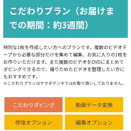
基本料金
1,320円／件
こだわりプラン（お届けま
基本料金
1,320円／件
での期間：約3週間）
特別な1枚を作成したい方へのプランです。複数のビデオテ
ダビン
ープから必要な部分だけを集めて編集、お気に入りの1枚を
ダビング
グ料金
お作りいただけます。また複数のビデオをDVDにまとめて
ダビング料金
料金／1
／
フィル
受付対象原版
録画時間
冊
（録画目
ダビングできるので、撮りためたビデオを整理したい方に
10冊以
上／冊
もおすすめです。
※こだわりプランはヤマダデンキではお取り扱いしておりません。
～7cm（
1冊：1枚にダビング
2,200
表紙・裏表紙・写真面、合計20ページ
円
まで
2,200円
1,65
こだわりダビング
動画データ変換
～10cm
※アルバムの製本タイプはビス式
0円
（フエルアルバム）タイプ
修復オプション
編集オプション
～13cm