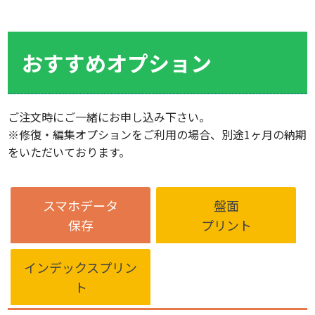
1,320円
※フィルムの状態によって料金
補修
無料
が異なります。
おすすめオプション
オプション名
オプション名
オプション内容
切れているフィルムを接合します。
1,320円
テープ接
※接合処理をした部分：まして
カビの生えてしまったテープは、そのままではダ
MiniDVテ
無料
合
カビ取り
は、映像が途切れます。
できません。ダビング前にカビ取りを行います。
日付入れ
再生画面に表
カテゴリー
受付対象原版
保存時間
ご注文時にご一緒にお申し込み下さい。
日付け入れダ
（MiniDVのみ）
※修復・編集オプションをご利用の場合、別途1ヶ月の納期
補修
テープの補修やケース内の部品交換等を行います
原版に日付情
デジタル保存メディア
をいただいております。
メモリーカード各種・DVD-R/RW
60分ま
映像
F
※
切れているテープやフィルムを接合します。
原版1本単位
DVD-RAM・CD-R/RW
3,300円
テープ接合
※接合処理をした部分：ましては、映像が
時間が短くな
※DVD1枚 240分まで、
または99ファイルまで
作成されるDV
録画画質モード指定
スマホデータ
盤面
ケース交換
破損してしまったケースを正常なケースと交換し
画質：XP（60
保存
プリント
※原版の画
癒着剥離
カビや湿気などで癒着したテープを丁寧に剥がし
メニュー
DVDトップ
インデックスプリン
オプショ
オプション内容
追加料金
タイトル挿入
タイトル文字
ン名
ト
映像
映像タイト
映像の冒頭部