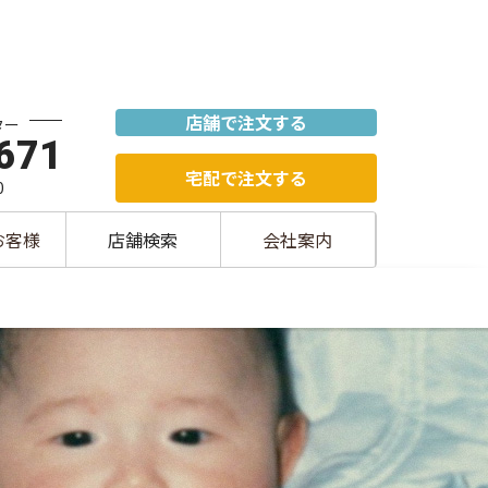
店舗で注文する
ター
671
宅配で注文する
0
お客様
店舗検索
会社案内